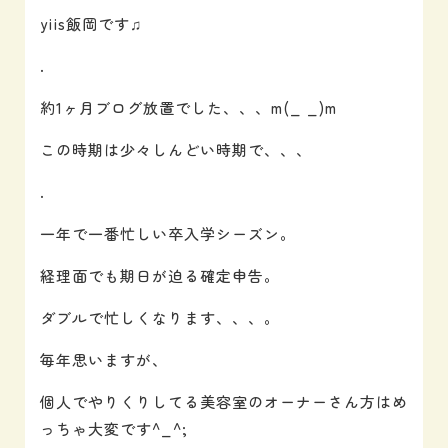
yiis飯岡です♫
.
約1ヶ月ブログ放置でした、、、m(_ _)m
この時期は少々しんどい時期で、、、
.
一年で一番忙しい卒入学シーズン。
経理面でも期日が迫る確定申告。
ダブルで忙しくなります、、、。
毎年思いますが、
個人でやりくりしてる美容室のオーナーさん方はめ
っちゃ大変です^_^;