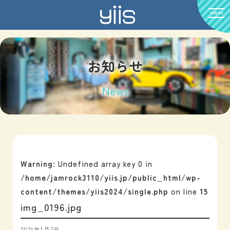
menu
お知らせ
News
Warning
: Undefined array key 0 in
/home/jamrock3110/yiis.jp/public_html/wp-
content/themes/yiis2024/single.php
on line
15
img_0196.jpg
2021年1月7日