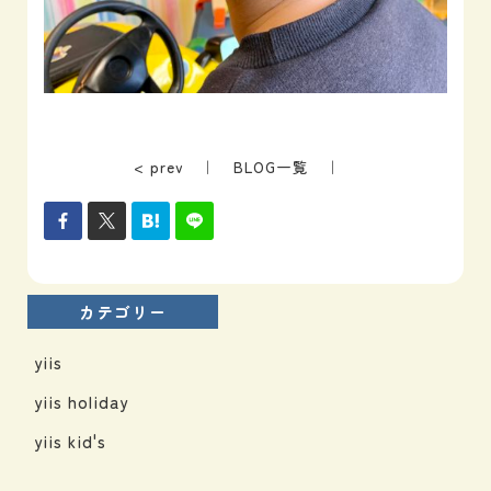
< prev
｜
BLOG一覧
｜
カテゴリー
yiis
yiis holiday
yiis kid's