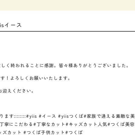
isイース
︎最後まで忙しく終われることに感謝。皆々様ありがとうございました。
ートです！よろしくお願いいたします。
お迎えください。
::::::::#yiis #イース #yiisつくば#家族で通える素敵な美
丁寧にこだわる#丁寧なカット#キッズカット人気#つくば美容
キッズカット #つくば子供カット#つくば