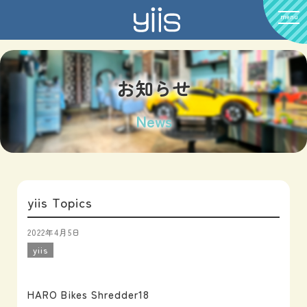
menu
お知らせ
News
yiis Topics
2022年4月5日
yiis
HARO Bikes Shredder18