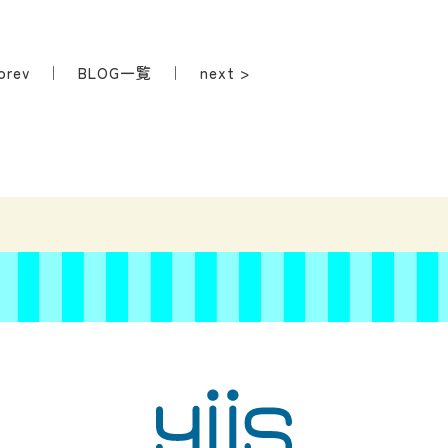
prev
｜
BLOG一覧
｜
next >