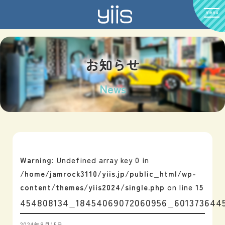
menu
お知らせ
News
Warning
: Undefined array key 0 in
/home/jamrock3110/yiis.jp/public_html/wp-
content/themes/yiis2024/single.php
on line
15
454808134_18454069072060956_601373644
2024年8月15日