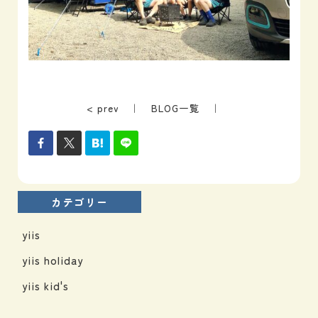
< prev
｜
BLOG一覧
｜
カテゴリー
yiis
yiis holiday
yiis kid's