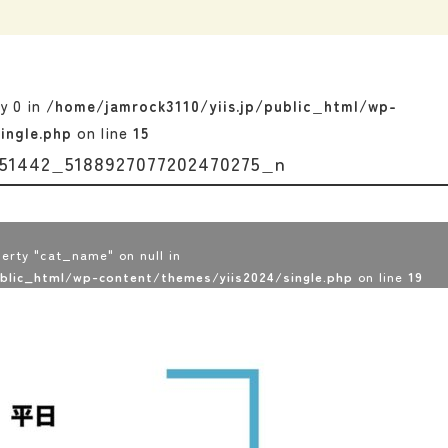
ey 0 in
/home/jamrock3110/yiis.jp/public_html/wp-
ingle.php
on line
15
51442_5188927077202470275_n
erty "cat_name" on null in
ublic_html/wp-content/themes/yiis2024/single.php
on line
19