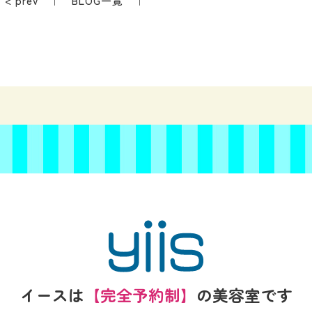
< prev
｜
BLOG一覧
｜
イースは
【完全予約制】
の
美容室です