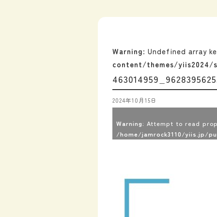
Warning
: Undefined array k
content/themes/yiis2024/s
463014959_9628395625
2024年10月15日
Warning
: Attempt to read prop
/home/jamrock3110/yiis.jp/p