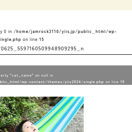
ey 0 in
/home/jamrock3110/yiis.jp/public_html/wp-
ingle.php
on line
15
70625_5597160509948909295_n
erty "cat_name" on null in
ublic_html/wp-content/themes/yiis2024/single.php
on line
19