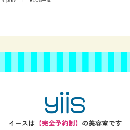
< prev
｜
BLOG一覧
｜
イースは
【完全予約制】
の
美容室です