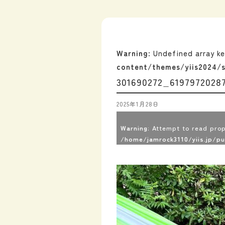
Warning
: Undefined array k
content/themes/yiis2024/s
301690272_6197972028
2025年1月28日
Warning
: Attempt to read prop
/home/jamrock3110/yiis.jp/p