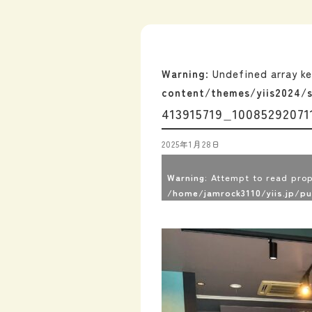
Warning
: Undefined array k
content/themes/yiis2024/s
413915719_1008529207
2025年1月28日
Warning
: Attempt to read prop
/home/jamrock3110/yiis.jp/p