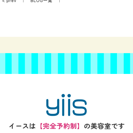
< prev
｜
BLOG一覧
｜
イースは
【完全予約制】
の
美容室です