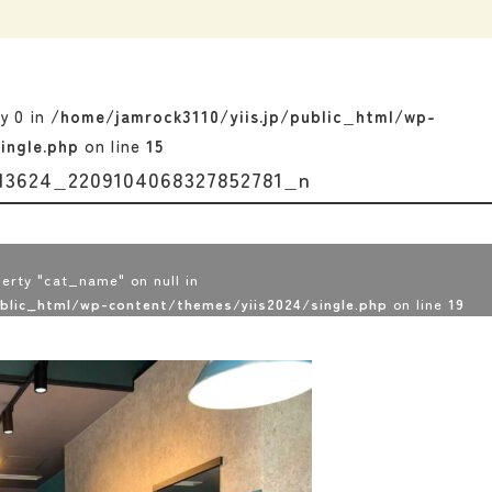
ey 0 in
/home/jamrock3110/yiis.jp/public_html/wp-
ingle.php
on line
15
113624_2209104068327852781_n
erty "cat_name" on null in
ublic_html/wp-content/themes/yiis2024/single.php
on line
19