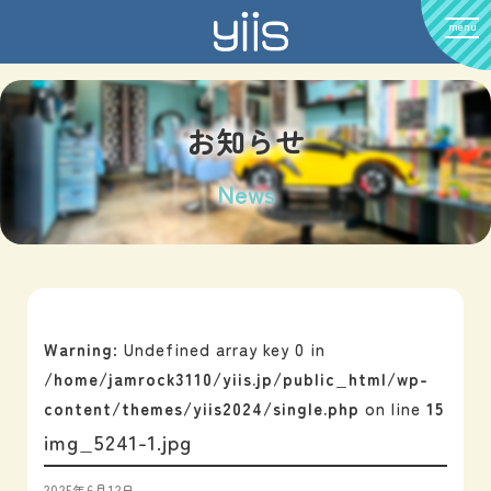
menu
お知らせ
News
Warning
: Undefined array key 0 in
/home/jamrock3110/yiis.jp/public_html/wp-
content/themes/yiis2024/single.php
on line
15
img_5241-1.jpg
2025年6月12日