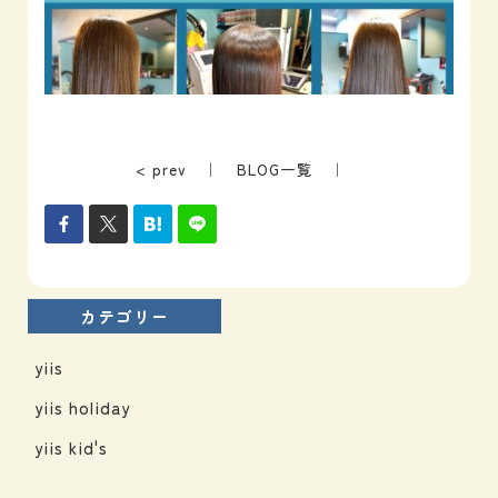
< prev
｜
BLOG一覧
｜
カテゴリー
yiis
yiis holiday
yiis kid's