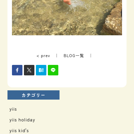
< prev
｜
BLOG一覧
｜
カテゴリー
yiis
yiis holiday
yiis kid's