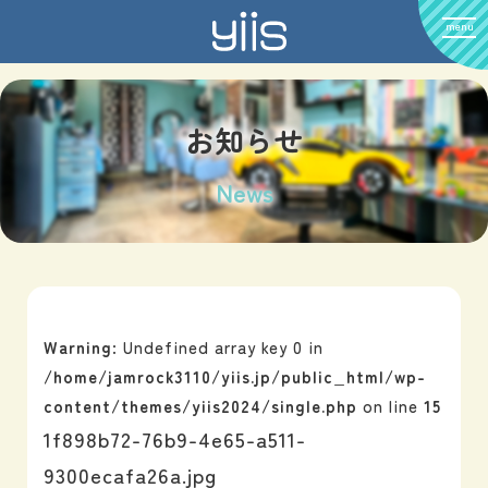
menu
お知らせ
News
Warning
: Undefined array key 0 in
/home/jamrock3110/yiis.jp/public_html/wp-
content/themes/yiis2024/single.php
on line
15
1f898b72-76b9-4e65-a511-
9300ecafa26a.jpg