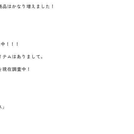
商品はかなり増えました！
案中！！！
イテムはありまして。
を現在調査中！
ス」
、