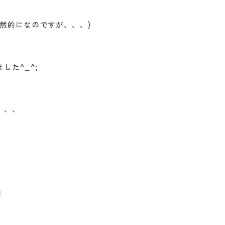
然的になのですが、、、)
した^_^;
、、、
！