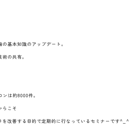
論の基本知識のアップデート。
技術の共有。
。
ロンは約8000件。
からこそ
ラを改善する目的で定期的に行なっているセミナーです^_^