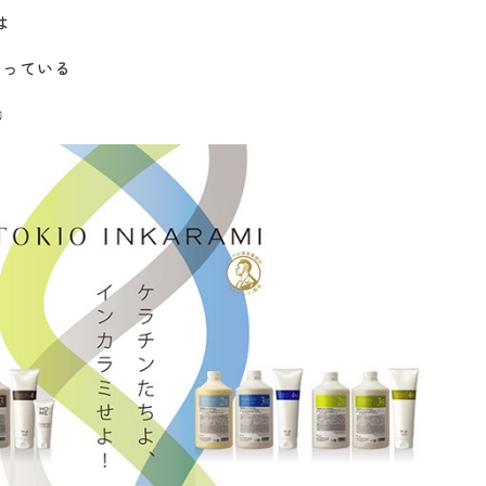
は
扱っている
♫