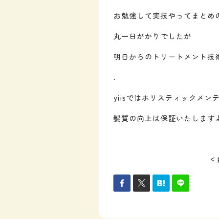
お勉強して実技やってまとめ
丸一日がかりでしたが
明日からのトリートメント技
.
yiisではホリスティックメ
髪質の向上は保証いたします
< 