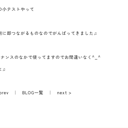
の小テストやって
術に即つながるものなのでがんばってきました♫
ンテナンスのなかで使ってますのでお間違いなく^_^
よ♫
prev
｜
BLOG一覧
｜
next >