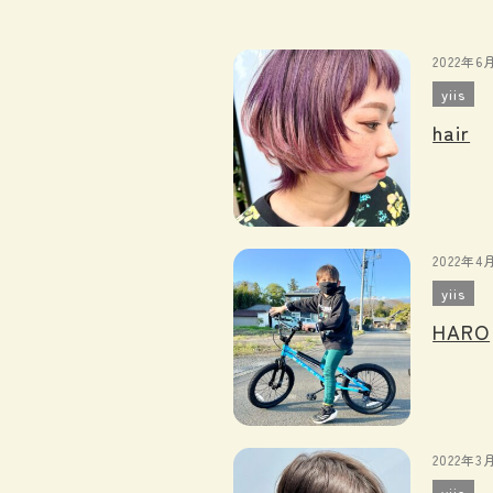
2022年6
yiis
hair
2022年4
yiis
HARO
2022年3
yiis