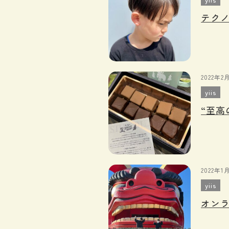
テクノ
2022年2
yiis
“至高
2022年1
yiis
オン