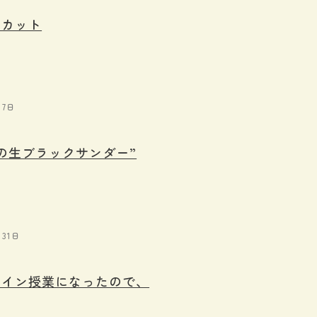
カット︎
月7日
の生ブラックサンダー”
月31日
ライン授業になったので、