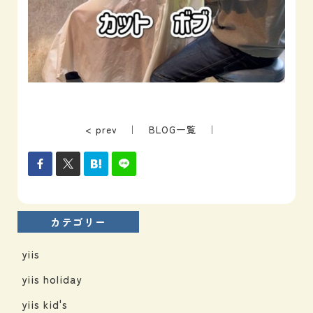
< prev
｜
BLOG一覧
｜
カテゴリー
yiis
yiis holiday
yiis kid's