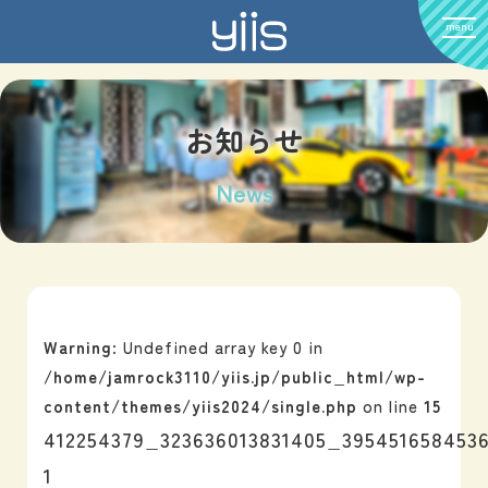
menu
お知らせ
News
Warning
: Undefined array key 0 in
/home/jamrock3110/yiis.jp/public_html/wp-
content/themes/yiis2024/single.php
on line
15
412254379_323636013831405_395451658453
1