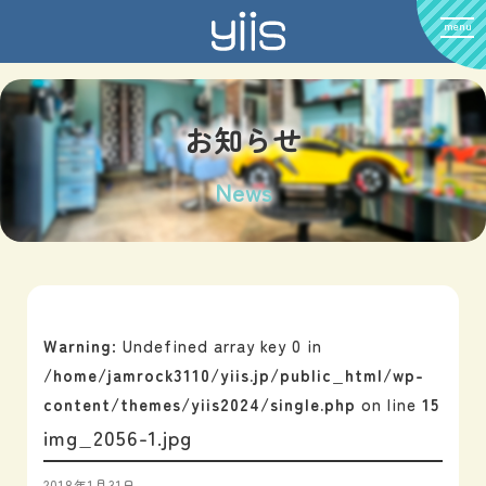
menu
お知らせ
News
Warning
: Undefined array key 0 in
/home/jamrock3110/yiis.jp/public_html/wp-
content/themes/yiis2024/single.php
on line
15
img_2056-1.jpg
2018年1月31日