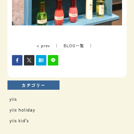
< prev
｜
BLOG一覧
｜
カテゴリー
yiis
yiis holiday
yiis kid's