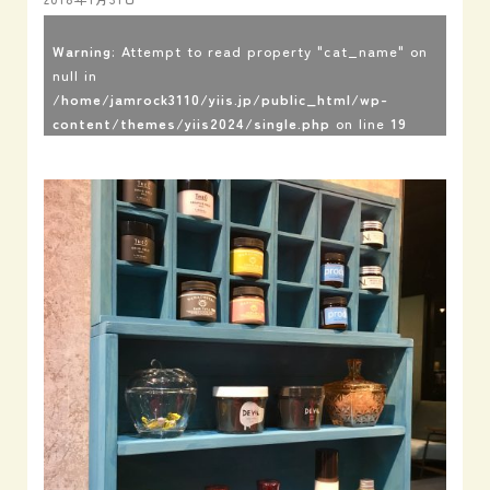
Warning
: Attempt to read property "cat_name" on
null in
/home/jamrock3110/yiis.jp/public_html/wp-
content/themes/yiis2024/single.php
on line
19