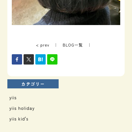
< prev
｜
BLOG一覧
｜
カテゴリー
yiis
yiis holiday
yiis kid's