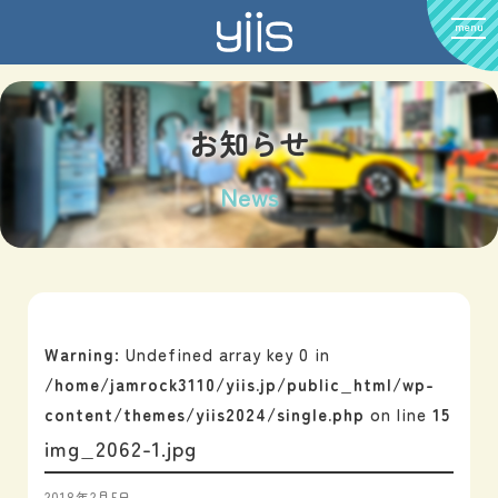
menu
お知らせ
News
Warning
: Undefined array key 0 in
/home/jamrock3110/yiis.jp/public_html/wp-
content/themes/yiis2024/single.php
on line
15
img_2062-1.jpg
2018年2月5日