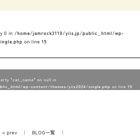
ey 0 in
/home/jamrock3110/yiis.jp/public_html/wp-
ingle.php
on line
15
erty "cat_name" on null in
ublic_html/wp-content/themes/yiis2024/single.php
on line
19
< prev
｜
BLOG一覧
｜