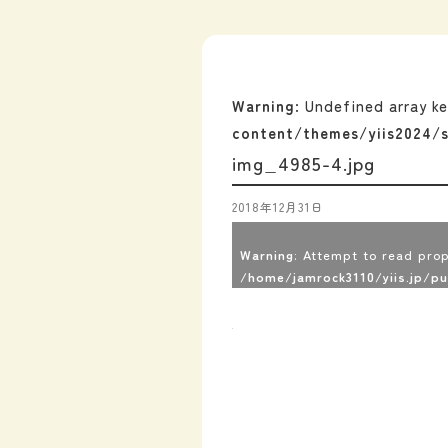
Warning
: Undefined array k
content/themes/yiis2024/s
img_4985-4.jpg
2018年12月31日
Warning
: Attempt to read prop
/home/jamrock3110/yiis.jp/p