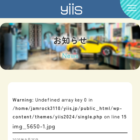
menu
お知らせ
News
Warning
: Undefined array key 0 in
/home/jamrock3110/yiis.jp/public_html/wp-
content/themes/yiis2024/single.php
on line
15
img_5650-1.jpg
2025年9月25日