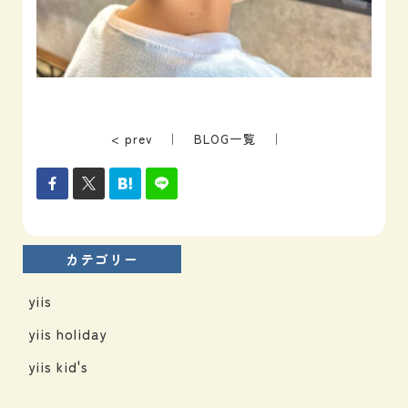
< prev
｜
BLOG一覧
｜
カテゴリー
yiis
yiis holiday
yiis kid's