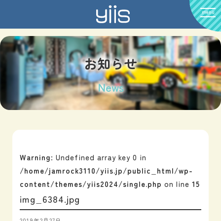
menu
お知らせ
News
Warning
: Undefined array key 0 in
/home/jamrock3110/yiis.jp/public_html/wp-
content/themes/yiis2024/single.php
on line
15
img_6384.jpg
2019年2月27日