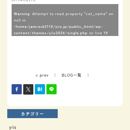
Warning
: Attempt to read property "cat_name" on
null in
/home/jamrock3110/yiis.jp/public_html/wp-
content/themes/yiis2024/single.php
on line
19
< prev
｜
BLOG一覧
｜
カテゴリー
yiis