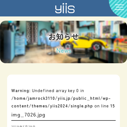
menu
お知らせ
News
Warning
: Undefined array key 0 in
/home/jamrock3110/yiis.jp/public_html/wp-
content/themes/yiis2024/single.php
on line
15
img_7026.jpg
2019年5月29日