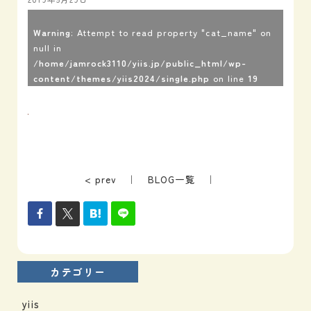
Warning
: Attempt to read property "cat_name" on
null in
/home/jamrock3110/yiis.jp/public_html/wp-
content/themes/yiis2024/single.php
on line
19
< prev
｜
BLOG一覧
｜
カテゴリー
yiis